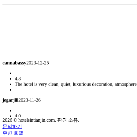
cannabassy
2023-12-25
4.8
The hotel is very clean, quiet, luxurious decoration, atmospher
jegarjill
2023-11-26
4.0
Very good hotel, the location is too far away
Ming Yun suite
2026 © hotelsintianjin.com. 판권 소유.
문의하기
cdy99207
2023-07-04
주변 호텔